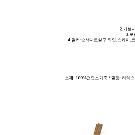
2.가보시
3.
4.컬러:순서대로살구,와인,스카이,
소재: 100%천연소가죽 / 깔창: 라텍스