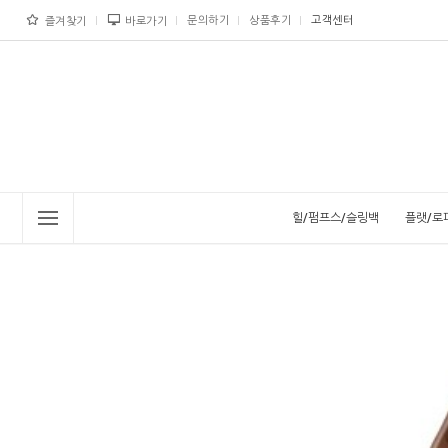
문의하기
상품후기
고객센터
즐겨찾기
바로가기
힐/펌프스/슬링백
플랫/로