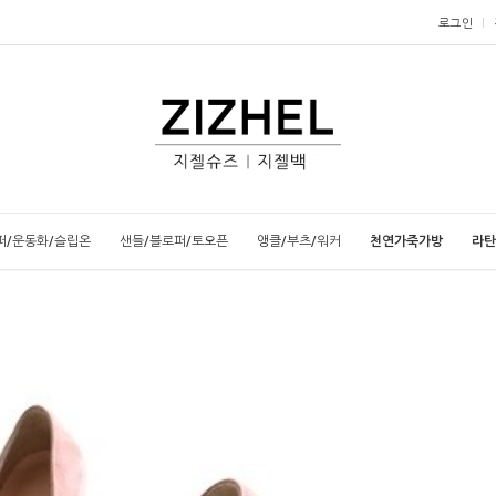
로그인
퍼/운동화/슬립온
샌들/블로퍼/토오픈
앵클/부츠/워커
천연가죽가방
라탄