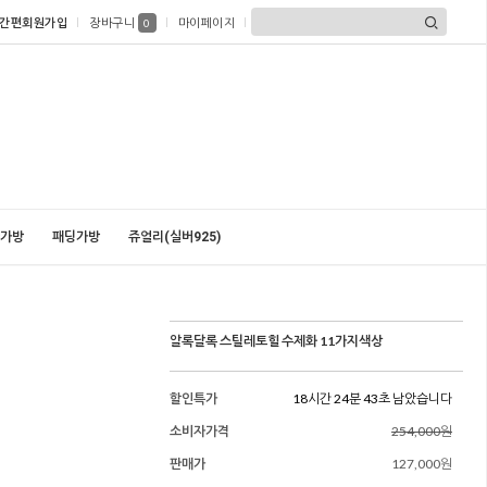
간편회원가입
장바구니
마이페이지
0
가방
패딩가방
쥬얼리(실버925)
알록달록 스틸레토힐 수제화 11가지색상
할인특가
18시간 24분 42초 남았습니다
소비자가격
254,000원
판매가
127,000원