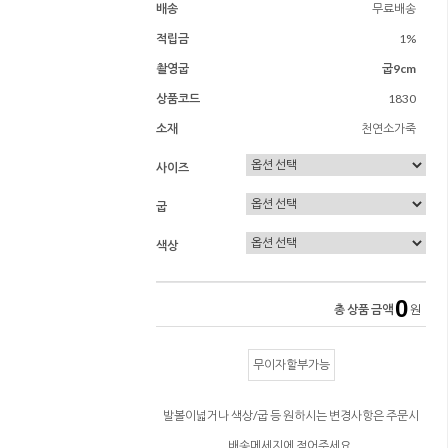
배송
무료배송
적립금
1%
촬영굽
굽9cm
상품코드
1830
소재
천연소가죽
사이즈
굽
색상
0
총 상품 금액
원
무이자할부가능
발볼이넓거나 색상/굽 등 원하시는 변경사항은 주문시
배송메세지에 적어주세요.