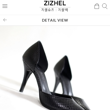
검
검
메
색
색
뉴
DETAIL VIEW