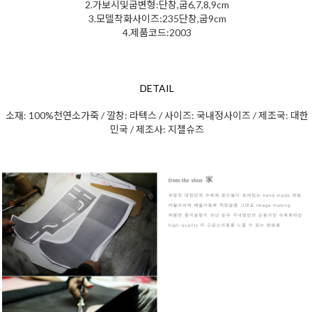
2.가보시및굽변형:단창,굽6,7,8,9cm
3.모델착화사이즈:235단창,굽9cm
4.제품코드:2003
DETAIL
소재: 100%천연소가죽 / 깔창: 라텍스 / 사이즈: 국내정사이즈 / 제조국: 대한
민국 / 제조사: 지젤슈즈