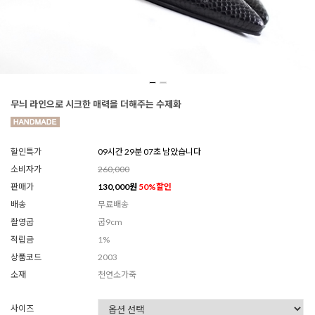
무늬 라인으로 시크한 매력을 더해주는 수제화
할인특가
09시간 29분 04초 남았습니다
소비자가
260,000
판매가
130,000
원
50
%할인
배송
무료배송
촬영굽
굽9cm
적립금
1%
상품코드
2003
소재
천연소가죽
사이즈