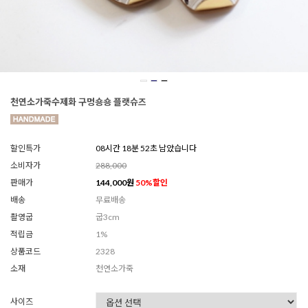
천연소가죽수제화 구멍숑숑 플랫슈즈
할인특가
08시간 18분 50초 남았습니다
소비자가
288,000
판매가
144,000
원
50
%할인
배송
무료배송
촬영굽
굽3cm
적립금
1%
상품코드
2328
소재
천연소가죽
사이즈