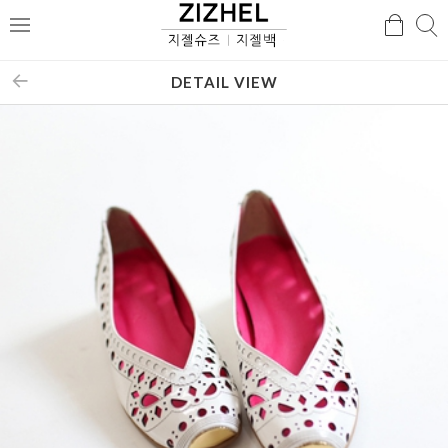
검
검
메
색
색
뉴
DETAIL VIEW