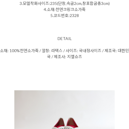
3.모델착화사이즈:235(단창,속굽2cm,창포함굽총3cm)
4.소재:천연크링크소가죽
5.코드번호:2328
DETAIL
소재: 100%천연소가죽 / 깔창: 라텍스 / 사이즈: 국내정사이즈 / 제조국: 대한민
국 / 제조사: 지젤슈즈