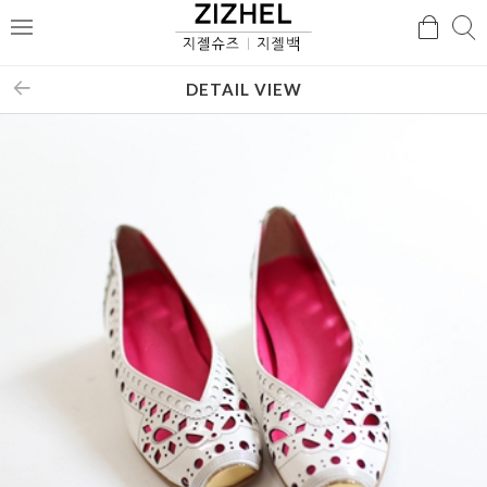
검
검
메
색
색
뉴
DETAIL VIEW