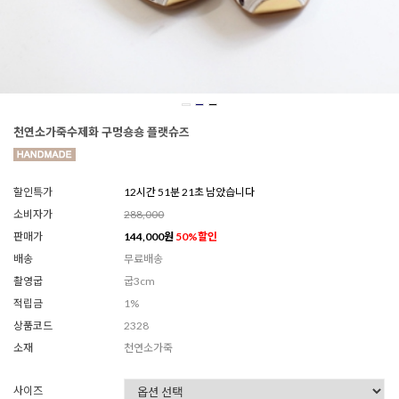
천연소가죽수제화 구멍숑숑 플랫슈즈
할인특가
12시간 51분 19초 남았습니다
소비자가
288,000
판매가
144,000
원
50
%할인
배송
무료배송
촬영굽
굽3cm
적립금
1%
상품코드
2328
소재
천연소가죽
사이즈