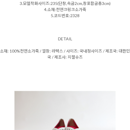
3.모델착화사이즈:235(단창,속굽2cm,창포함굽총3cm)
4.소재:천연크링크소가죽
5.코드번호:2328
DETAIL
소재: 100%천연소가죽 / 깔창: 라텍스 / 사이즈: 국내정사이즈 / 제조국: 대한민
국 / 제조사: 지젤슈즈