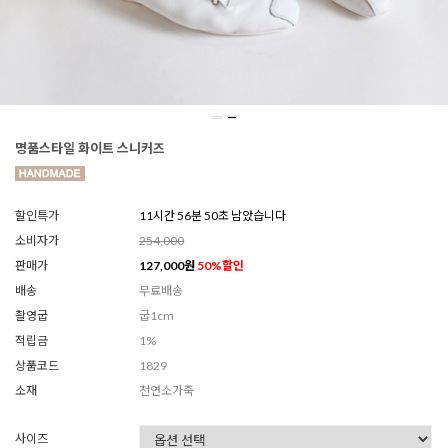
명품스타일 화이트 스니커즈
할인특가
11시간 56분 48초 남았습니다
소비자가
254,000
판매가
127,000
원
50
%할인
배송
무료배송
촬영굽
굽1cm
적립금
1%
상품코드
1829
소재
천연소가죽
사이즈