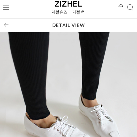
검
검
메
색
색
뉴
DETAIL VIEW