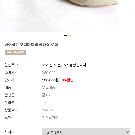
베이직한 코디아이템 클래식 로퍼
할인특가
02시간 53분 33초 남았습니다
소비자가
260,000
판매가
130,000
원
50
%할인
배송
무료배송
촬영굽
굽1cm
적립금
1%
상품코드
1940-1
소재
천연소가죽
사이즈