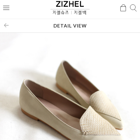
검
검
메
색
색
뉴
DETAIL VIEW