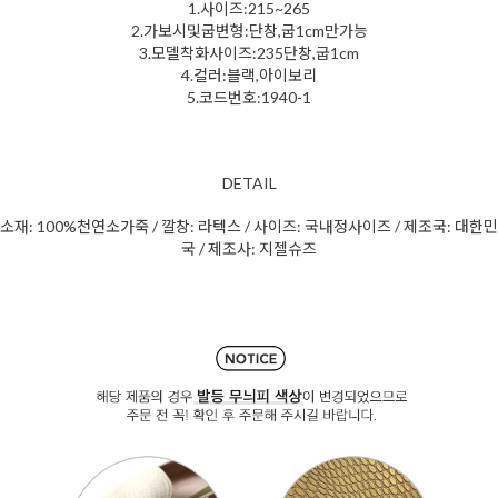
1.사이즈:215~265
2.가보시및굽변형:단창,굽1cm만가능
3.모델착화사이즈:235단창,굽1cm
4.컬러:블랙,아이보리
5.코드번호:1940-1
DETAIL
소재: 100%천연소가죽 / 깔창: 라텍스 / 사이즈: 국내정사이즈 / 제조국: 대한민
국 / 제조사: 지젤슈즈