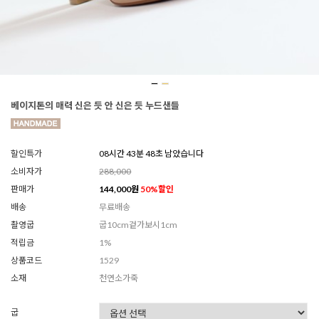
베이지톤의 매력 신은 듯 안 신은 듯 누드샌들
할인특가
08시간 43분 45초 남았습니다
소비자가
288,000
판매가
144,000
원
50
%할인
배송
무료배송
촬영굽
굽10cm겉가보시1cm
적립금
1%
상품코드
1529
소재
천연소가죽
굽