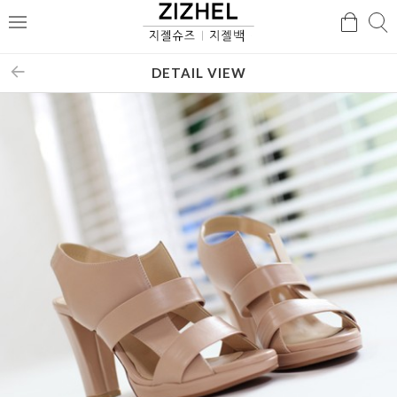
검
검
메
색
색
뉴
DETAIL VIEW