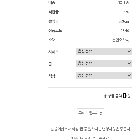
배송
무료배송
적립금
1%
촬영굽
굽3cm
상품코드
2340
소재
천연소가죽
사이즈
굽
색상
0
총 상품 금액
원
무이자할부가능
발볼이넓거나 색상/굽 등 원하시는 변경사항은 주문시
배송메세지에 적어주세요.