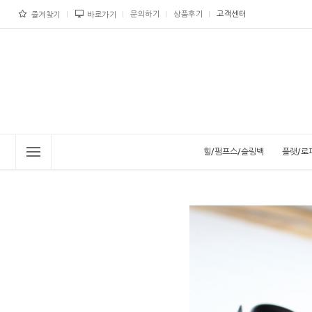
문의하기
상품후기
고객센터
즐겨찾기
바로가기
힐/펌프스/슬링백
플랫/로