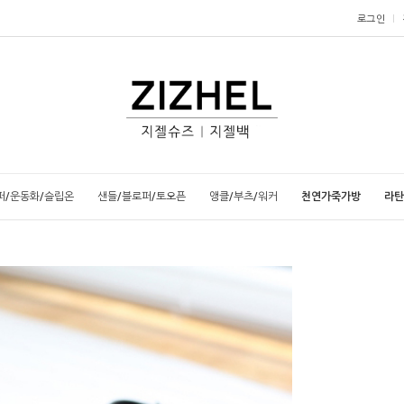
로그인
퍼/운동화/슬립온
샌들/블로퍼/토오픈
앵클/부츠/워커
천연가죽가방
라탄