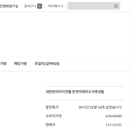
간편회원가입
장바구니
마이페이지
0
가방
패딩가방
쥬얼리(실버925)
세련된이미지연출 천연이태리소가죽샌들
할인특가
05시간 22분 09초 남았습니다
소비자가격
278,000원
판매가
139,000원