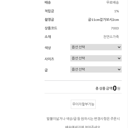
배송
무료배송
적립금
1%
촬영굽
굽11cm겉가보시2cm
상품코드
7003
소재
천연소가죽
색상
사이즈
굽
0
총 상품 금액
원
무이자할부가능
발볼이넓거나 색상/굽 등 원하시는 변경사항은 주문시
배송메세지에 적어주세요.