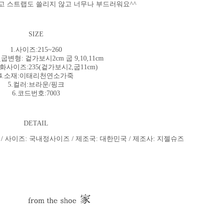
 스트랩도 쓸리지 않고 너무나 부드러워요^^
SIZE
1.사이즈:215~260
및굽변형:
겉가보시2cm 굽 9,10,11
cm
화사이즈:235(겉가보시2,굽11cm)
4.소재:이태리천연소가죽
5.컬러:브라운/핑크
6.코드번호:7003
DETAIL
 / 사이즈: 국내정사이즈 / 제조국: 대한민국 / 제조사: 지젤슈즈