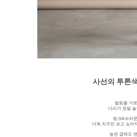
사선의 투톤색
발등을 가로
다리가 정말 슬
핑크&브라운
더욱 자꾸만 보고 싶어
높은 굽에도 