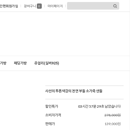
간편회원가입
장바구니
마이페이지
0
가방
패딩가방
쥬얼리(실버925)
사선의 투톤색감의 천연 부들 소가죽 샌들
할인특가
03시간 57분 27초 남았습니다
소비자가격
278,000원
판매가
139,000원