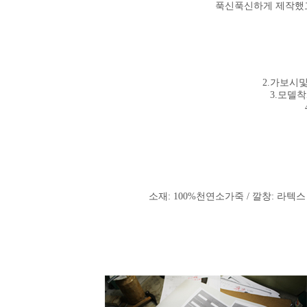
푹신푹신하게 제작했고
2.가보시
3.모델착
소재: 100%천연소
가죽 / 깔창: 라텍스