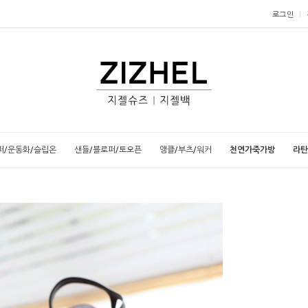
로그인
퍼/운동화/슬립온
샌들/블로퍼/토오픈
앵클/부츠/워커
천연가죽가방
라탄