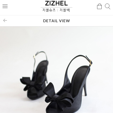
검
검
메
색
색
뉴
DETAIL VIEW