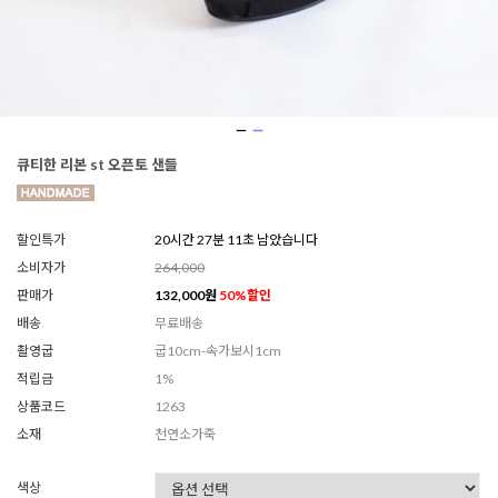
큐티한 리본 st 오픈토 샌들
할인특가
20시간 27분 09초 남았습니다
소비자가
264,000
판매가
132,000
원
50
%할인
배송
무료배송
촬영굽
굽10cm-속가보시1cm
적립금
1%
상품코드
1263
소재
천연소가죽
색상