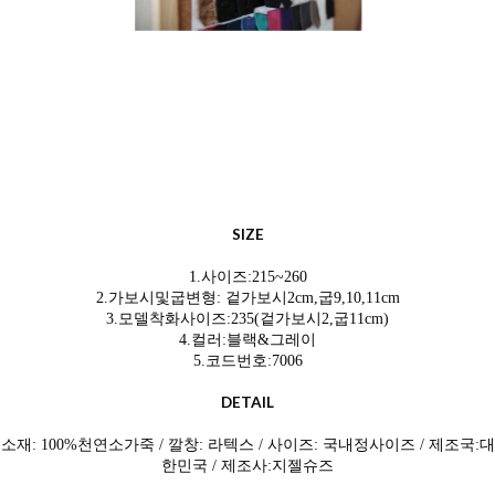
SIZE
1.사이즈:215~260
2.가보시및굽변형:
겉가보시2cm,굽9,10,11cm
3.모델착화사이즈:235(겉가보시2,굽11cm)
4.컬러:블랙&그레이
5.코드번호:7006
DETAIL
소재: 100%천연소
가죽 / 깔창: 라텍스 / 사이즈: 국내정사이즈 / 제조국:대
한민국 / 제조사:지젤슈즈