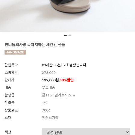
언니들의사랑 독차지하는 세련된 샌들
할인특가
03시간 08분 30초 남았습니다
소비자가
278,000
판매가
139,000
원
50
%할인
배송
무료배송
촬영굽
굽11cm겉가보시2cm
적립금
1%
상품코드
7006
소재
천연소가죽
색상