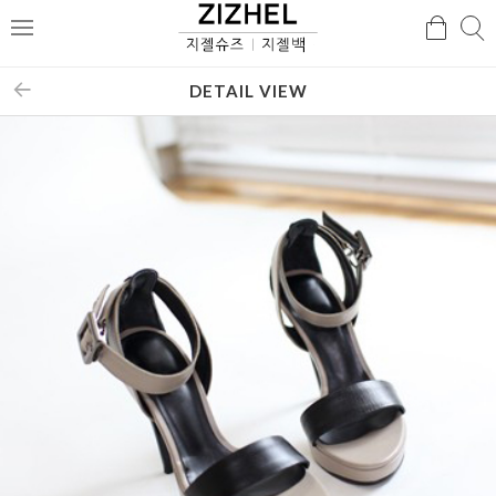
검
검
메
색
색
뉴
DETAIL VIEW