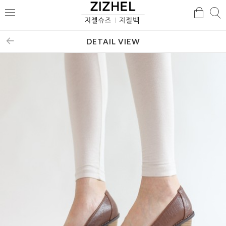
검
검
메
색
색
뉴
DETAIL VIEW