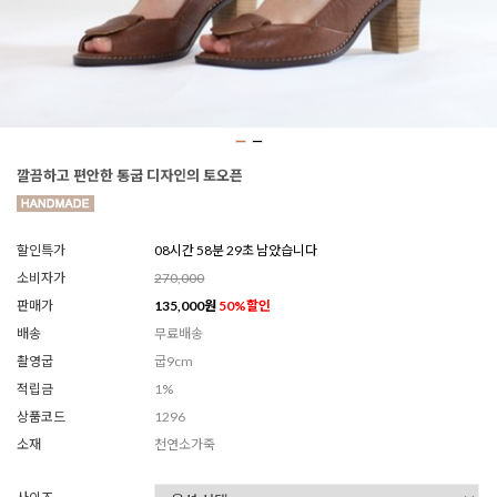
깔끔하고 편안한 통굽 디자인의 토오픈
할인특가
08시간 58분 27초 남았습니다
소비자가
270,000
판매가
135,000
원
50
%할인
배송
무료배송
촬영굽
굽9cm
적립금
1%
상품코드
1296
소재
천연소가죽