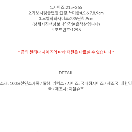
1.사이즈:215~265
2.가보시및굽변형:단창,쓰미굽4,5,6,7,8,9cm
3.모델착화사이즈:235단창,9cm
(상세사진색상보다약간붉은색상입니다)
4.코드번호:1296
* 굽의 센티나 사이즈의 따라 패턴은 다르실 수 있습니다 *
DETAIL
소재: 100%천연소가죽 / 깔창: 라텍스 / 사이즈: 국내정사이즈 / 제조국: 대한민
국 / 제조사: 지젤슈즈