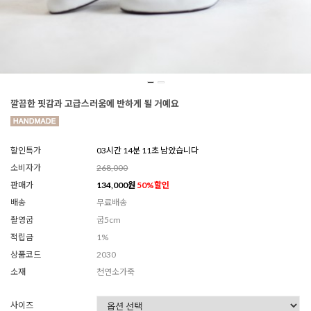
깔끔한 핏감과 고급스러움에 반하게 될 거예요
할인특가
03시간 14분 08초 남았습니다
소비자가
268,000
판매가
134,000
원
50
%할인
배송
무료배송
촬영굽
굽5cm
적립금
1%
상품코드
2030
소재
천연소가죽
사이즈