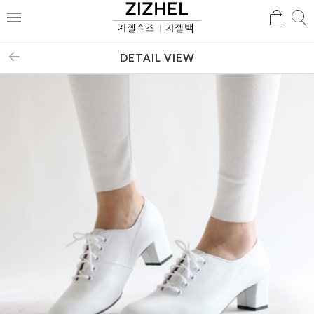
검
검
메
색
색
뉴
DETAIL VIEW