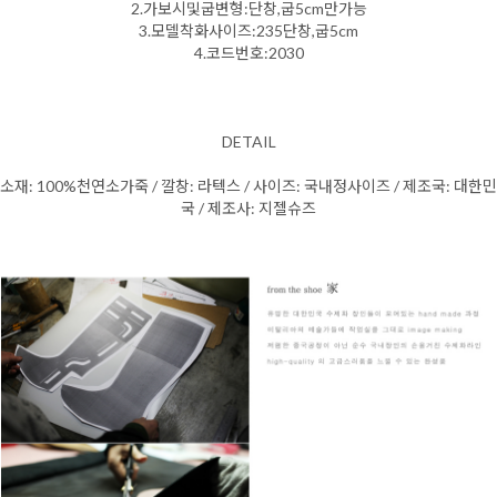
2.가보시및굽변형:단창,굽5cm만가능
3.모델착화사이즈:235단창,굽5cm
4.코드번호:2030
DETAIL
소재: 100%천연소가죽 / 깔창: 라텍스 / 사이즈: 국내정사이즈 / 제조국: 대한민
국 / 제조사: 지젤슈즈