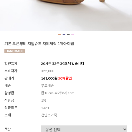
기본 오픈부티 지젤슈즈 자체제작 1위아이템
할인특가
20시간 52분 37초 남았습니다
소비자가
322,000
판매가
161,000
원
50
%할인
배송
무료배송
촬영굽
굽10cm-속가보시1cm
적립금
1%
상품코드
1321
소재
천연소가죽
색상