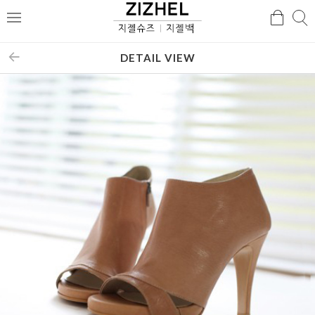
검
검
메
색
색
뉴
DETAIL VIEW