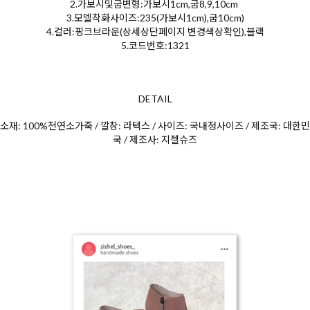
2.가보시및굽변형:가보시1cm,굽8,9,10cm
3.모델착화사이즈:235(가보시1cm),굽10cm)
4.컬러:핑크브라운(상세상단페이지 변경색상확인),블랙
5.코드번호:1321
DETAIL
소재: 100%천연소가죽 / 깔창: 라텍스 / 사이즈: 국내정사이즈 / 제조국: 대한민
국 / 제조사: 지젤슈즈