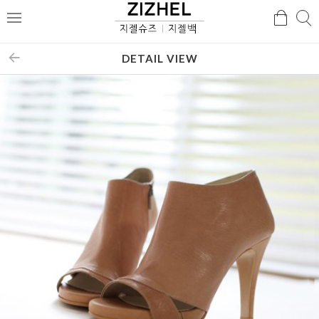
검
검
메
색
색
뉴
DETAIL VIEW