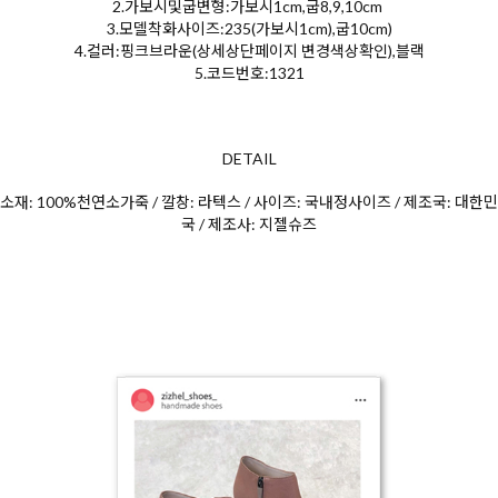
2.가보시및굽변형:가보시1cm,굽8,9,10cm
3.모델착화사이즈:235(가보시1cm),굽10cm)
4.컬러:핑크브라운(상세상단페이지 변경색상확인),블랙
5.코드번호:1321
DETAIL
소재: 100%천연소가죽 / 깔창: 라텍스 / 사이즈: 국내정사이즈 / 제조국: 대한민
국 / 제조사: 지젤슈즈