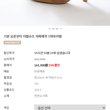
기본 오픈부티 지젤슈즈 자체제작 1위아이템
할인특가
15시간 50분 26초 남았습니다
소비자가
322,000
판매가
161,000
원
50
%할인
배송
무료배송
촬영굽
굽10cm-속가보시1cm
적립금
1%
상품코드
1321
소재
천연소가죽
색상