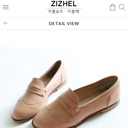
검
검
메
색
색
뉴
DETAIL VIEW