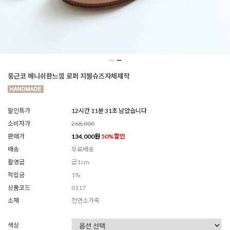
둥근코 메니쉬한느낌 로퍼 지젤슈즈자체제작
할인특가
12시간 11분 29초 남았습니다
소비자가
268,000
판매가
134,000
원
50
%할인
배송
무료배송
촬영굽
굽1cm
적립금
1%
상품코드
0117
소재
천연소가죽
색상