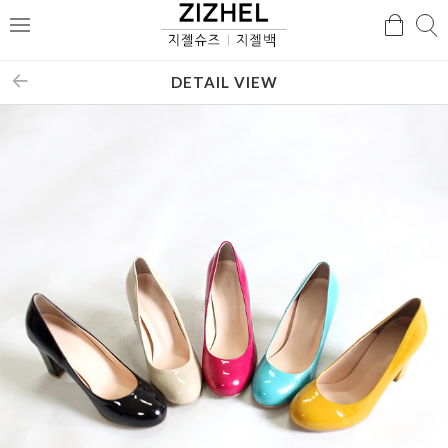
검
검
메
색
색
뉴
DETAIL VIEW