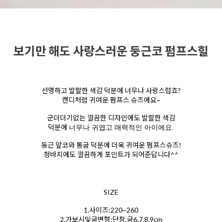
보기만 해도 사랑스러운 둥근코 펌프스힐
선명하고 발랄한 색감 덕분에 너무나 사랑스럽죠?
캔디처럼 귀여운 펌프스 슈즈에요~
군더더기없는 깔끔한 디자인에도 발랄한 색감
덕분에
너무나 귀엽고 매력적인 아이에요.
둥근 앞코와 통굽 덕분에 더욱 귀여운 펌프스슈즈!
청바지에도 깔끔하게 포인트가 되어준답니다^^
SIZE
1.사이즈:220~260
2.가보시및굽변형:단창,굽6.7.8.9cm