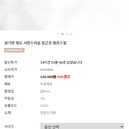
보기만 해도 사랑스러운 둥근코 펌프스힐
할인특가
14시간 50분 43초 남았습니다
소비자가
260,000
판매가
130,000
원
50
%할인
배송
무료배송
촬영굽
굽8cm
적립금
1%
상품코드
2020
소재
천연소가죽
사이즈