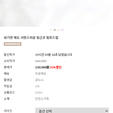
보기만 해도 사랑스러운 둥근코 펌프스힐
할인특가
15시간 20분 13초 남았습니다
소비자가
260,000
판매가
130,000
원
50
%할인
배송
무료배송
촬영굽
굽8cm
적립금
1%
상품코드
2020
소재
천연소가죽
사이즈