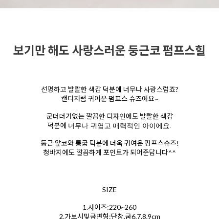
보기만 해도 사랑스러운 둥근코 펌프스힐
선명하고 발랄한 색감 덕분에 너무나 사랑스럽죠?
캔디처럼 귀여운 펌프스 슈즈에요~
군더더기없는 깔끔한 디자인에도 발랄한 색감
덕분에
너무나 귀엽고 매력적인 아이에요.
둥근 앞코와 통굽 덕분에 더욱 귀여운 펌프스슈즈!
청바지에도 깔끔하게 포인트가 되어준답니다^^
SIZE
1.사이즈:220~260
2.가보시및굽변형:단창,굽6.7.8.9cm