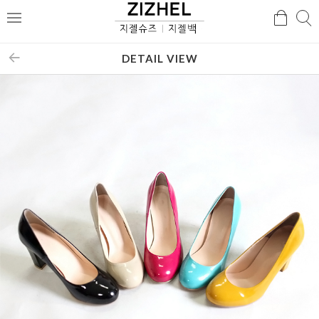
검
검
메
색
색
뉴
DETAIL VIEW