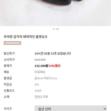
우아한 감각의 매력적인 플랫슈즈
할인특가
16시간 02분 11초 남았습니다
소비자가
264,000
판매가
132,000
원
50
%할인
배송
무료배송
촬영굽
굽4cm가보시1cm
적립금
1%
상품코드
1309
소재
천연소가죽
사이즈