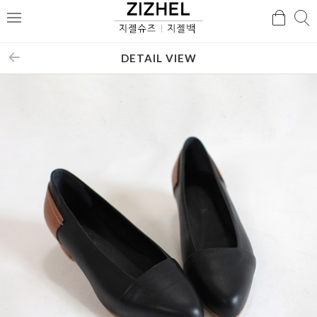
검
검
메
색
색
뉴
DETAIL VIEW