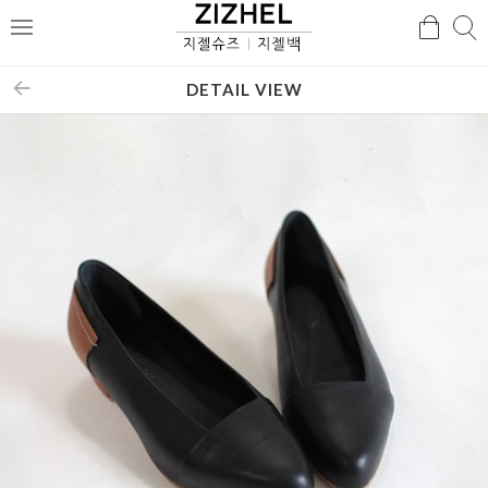
검
검
메
색
색
뉴
DETAIL VIEW