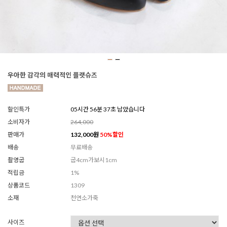
우아한 감각의 매력적인 플랫슈즈
할인특가
05시간 56분 35초 남았습니다
소비자가
264,000
판매가
132,000
원
50
%할인
배송
무료배송
촬영굽
굽4cm가보시1cm
적립금
1%
상품코드
1309
소재
천연소가죽
사이즈