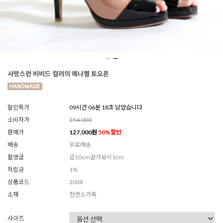
사랑스런 비비드 컬러의 에나멜 토오픈
할인특가
09시간 06분 15초 남았습니다
소비자가
254,000
판매가
127,000
원
50
%할인
배송
무료배송
촬영굽
굽10cm겉가보시1cm
적립금
1%
상품코드
2008
소재
천연소가죽
사이즈