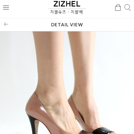
검
검
메
색
색
뉴
DETAIL VIEW