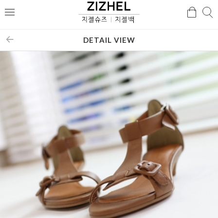
검
검
메
색
색
뉴
DETAIL VIEW