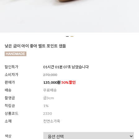
낮은 굽이 아이 좋아 벨트 포인트 샌들
할인특가
01시간 01분 05초 남았습니다
소비자가
270,000
판매가
135,000
원
50
%할인
배송
무료배송
촬영굽
굽3cm
적립금
1%
상품코드
2330
소재
천연소가죽
색상