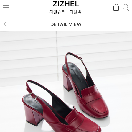
검
검
메
색
색
뉴
DETAIL VIEW