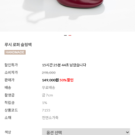
루시 로퍼 슬링백
할인특가
15시간 25분 42초 남았습니다
소비자가
298,000
판매가
149,000
원
50
%할인
배송
무료배송
촬영굽
굽 7cm
적립금
1%
상품코드
7155
소재
천연소가죽
색상