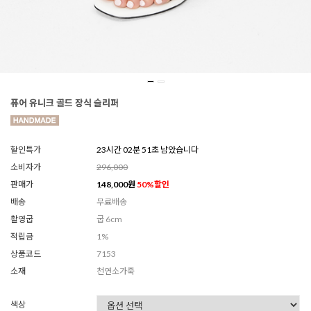
퓨어 유니크 골드 장식 슬리퍼
할인특가
23시간 02분 49초 남았습니다
소비자가
296,000
판매가
148,000
원
50
%할인
배송
무료배송
촬영굽
굽 6cm
적립금
1%
상품코드
7153
소재
천연소가죽
색상