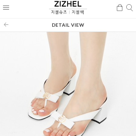
검
검
메
색
색
뉴
DETAIL VIEW