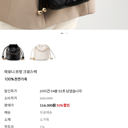
마로니 르망 크로스백
할인특가
20시간 34분 29초 남았습니다
소비자가
232,000
판매가
116,000
원
50
%할인
배송
무료배송
소재
소가죽
적립금
1%