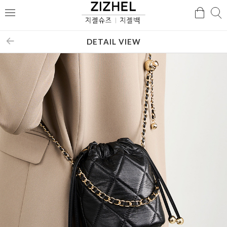
검
검
메
색
색
뉴
DETAIL VIEW