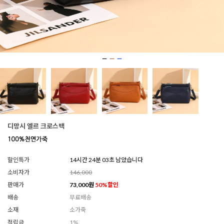
디망시 엘르 크로스백
할인특가
14시간 23분 58초 남았습니다
소비자가
146,000
판매가
73,000
원
50
%할인
배송
무료배송
소재
소가죽
적립금
1%