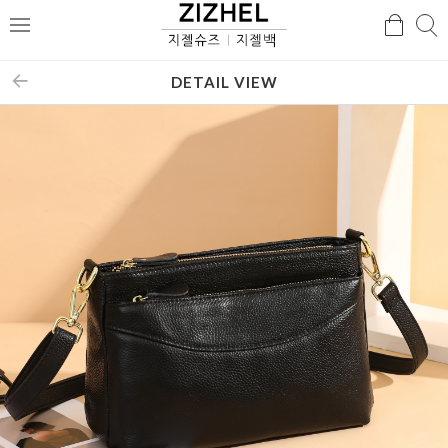
검
검
메
색
색
뉴
DETAIL VIEW