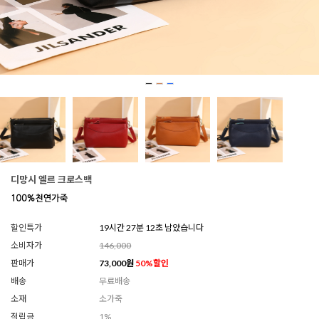
디망시 엘르 크로스백
할인특가
19시간 27분 07초 남았습니다
소비자가
146,000
판매가
73,000
원
50
%할인
배송
무료배송
소재
소가죽
적립금
1%