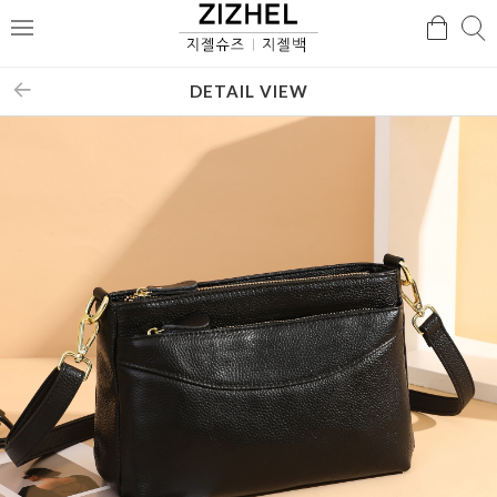
검
검
메
색
색
뉴
DETAIL VIEW