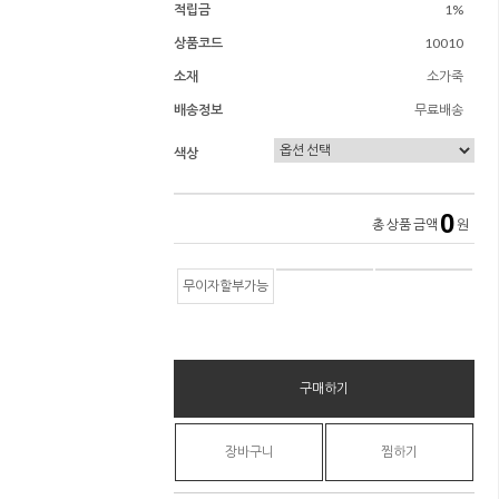
적립금
1%
상품코드
10010
소재
소가죽
배송정보
무료배송
색상
0
총 상품 금액
원
무이자할부가능
구매하기
장바구니
찜하기