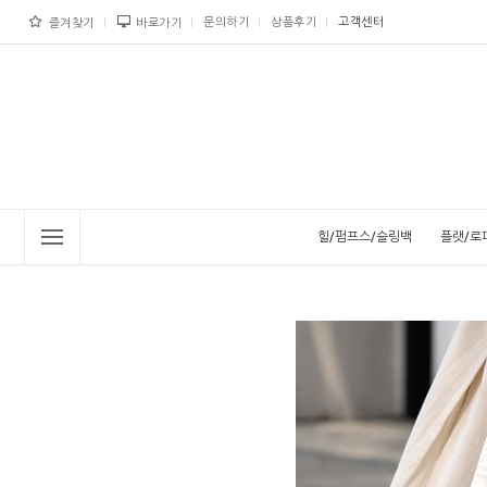
문의하기
상품후기
고객센터
즐겨찾기
바로가기
힐/펌프스/슬링백
플랫/로