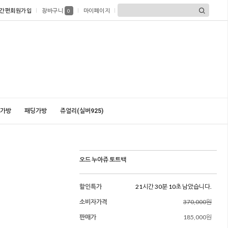
간편회원가입
장바구니
마이페이지
0
가방
패딩가방
쥬얼리(실버925)
오드 누아쥬 토트백
할인특가
21시간 30분 08초 남았습니다.
소비자가격
370,000원
판매가
185,000원