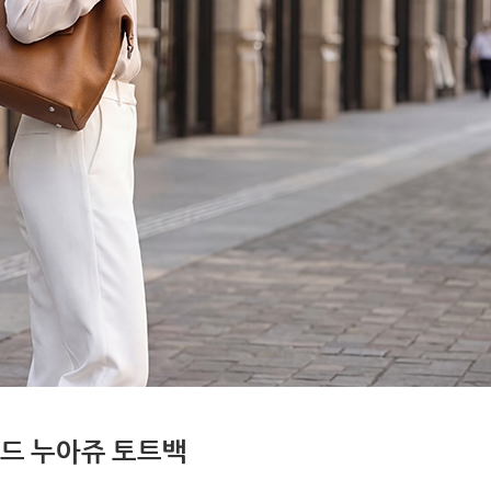
드 누아쥬 토트백