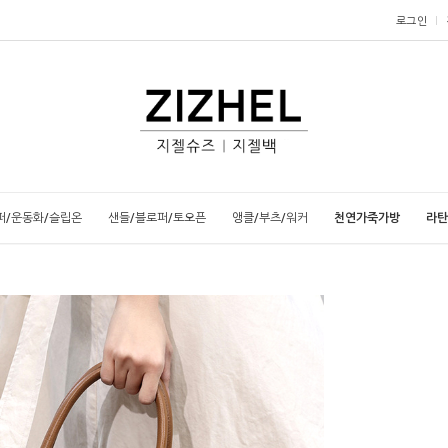
로그인
퍼/운동화/슬립온
샌들/블로퍼/토오픈
앵클/부츠/워커
천연가죽가방
라탄