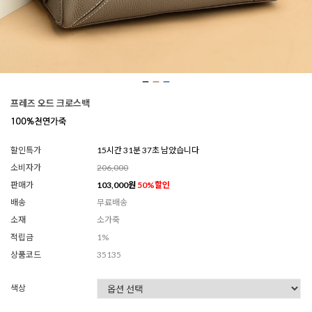
프레즈 오드 크로스백
할인특가
15시간 31분 34초 남았습니다
소비자가
206,000
판매가
103,000
원
50
%할인
배송
무료배송
소재
소가죽
적립금
1%
상품코드
35135
색상