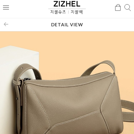
검
검
메
색
색
뉴
DETAIL VIEW