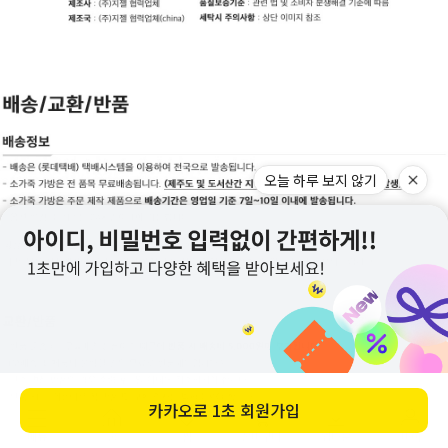
오늘 하루 보지 않기
카카오로
1초 회원가입
메뉴
홈
찜
장바구니
앱다운
마이