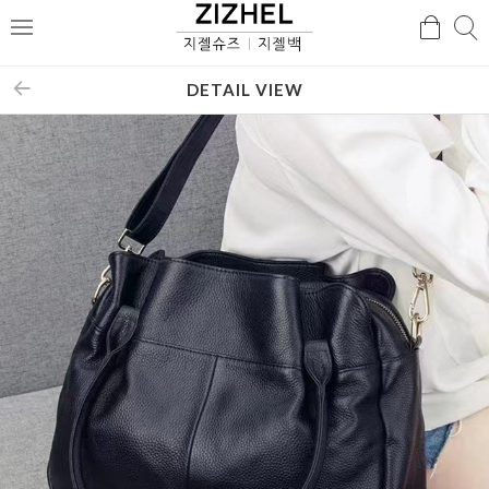
검
검
메
색
색
뉴
DETAIL VIEW