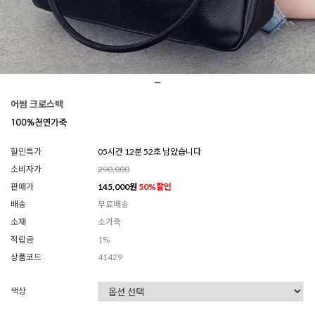
어썸 크로스백
할인특가
05시간 12분 49초 남았습니다
소비자가
290,000
판매가
145,000
원
50
%할인
배송
무료배송
소재
소가죽
적립금
1%
상품코드
41429
색상