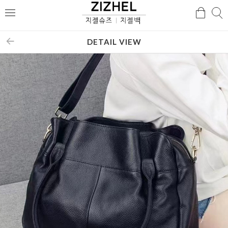
검
검
메
색
색
뉴
DETAIL VIEW