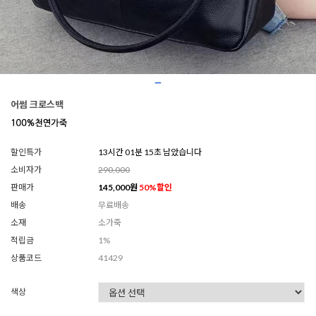
어썸 크로스백
할인특가
13시간 01분 12초 남았습니다
소비자가
290,000
판매가
145,000
원
50
%할인
배송
무료배송
소재
소가죽
적립금
1%
상품코드
41429
색상