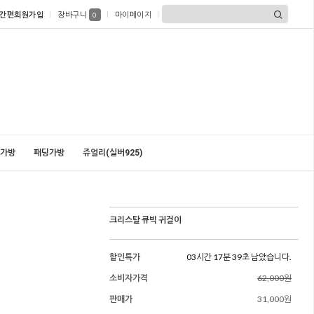
간편회원가입
장바구니
마이페이지
0
가방
패딩가방
쥬얼리(실버925)
크리스탈 큐빅 귀걸이
할인특가
03시간 17분 37초 남았습니다.
소비자가격
62,000원
판매가
31,000원