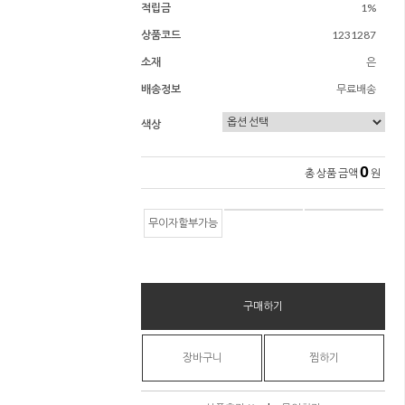
적립금
1%
상품코드
1231287
소재
은
배송정보
무료배송
색상
0
총 상품 금액
원
무이자할부가능
구매하기
장바구니
찜하기