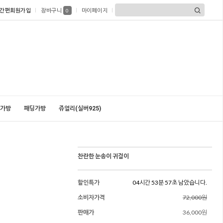
간편회원가입
장바구니
마이페이지
0
가방
패딩가방
쥬얼리(실버925)
찬란한 눈송이 귀걸이
할인특가
04시간 53분 55초 남았습니다.
소비자가격
72,000원
판매가
36,000원