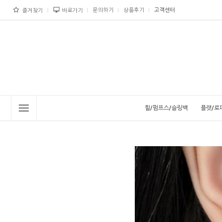
문의하기
상품후기
고객센터
즐겨찾기
바로가기
힐/펌프스/슬링백
플랫/로