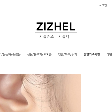
로그인
퍼/운동화/슬립온
샌들/블로퍼/토오픈
앵클/부츠/워커
천연가죽가방
라탄