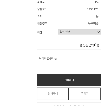
적립금
1%
상품코드
1231175
소재
은
배송정보
무료배송
색상
0
총 상품 금액
원
무이자할부가능
구매하기
장바구니
찜하기