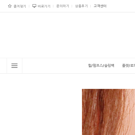
문의하기
상품후기
고객센터
즐겨찾기
바로가기
힐/펌프스/슬링백
플랫/로