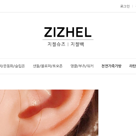
로그인
퍼/운동화/슬립온
샌들/블로퍼/토오픈
앵클/부츠/워커
천연가죽가방
라탄