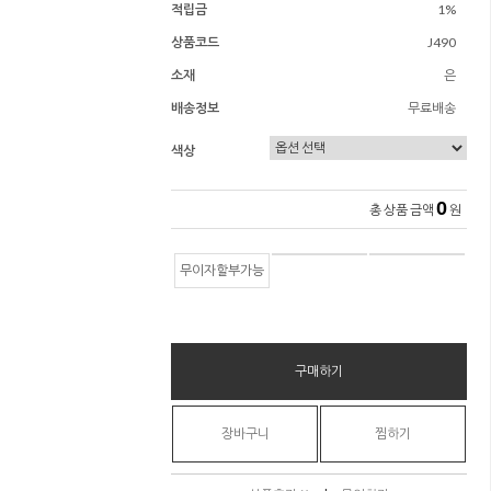
적립금
1%
상품코드
J490
소재
은
배송정보
무료배송
색상
0
총 상품 금액
원
무이자할부가능
구매하기
장바구니
찜하기