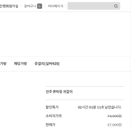
간편회원가입
장바구니
마이페이지
0
가방
패딩가방
쥬얼리(실버925)
진주 큐빅링 귀걸이
할인특가
02시간 01분 10초 남았습니다.
소비자가격
74,000원
판매가
37,000원