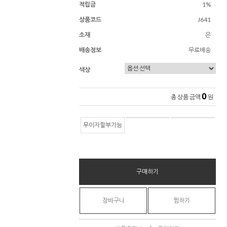
적립금
1%
상품코드
J641
소재
은
배송정보
무료배송
색상
0
총 상품 금액
원
무이자할부가능
구매하기
장바구니
찜하기