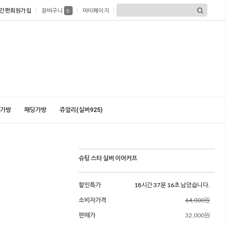
간편회원가입
장바구니
마이페이지
0
가방
패딩가방
쥬얼리(실버925)
슈팅 스타 실버 이어커프
할인특가
18시간 37분 14초 남았습니다.
소비자가격
64,000원
판매가
32,000원