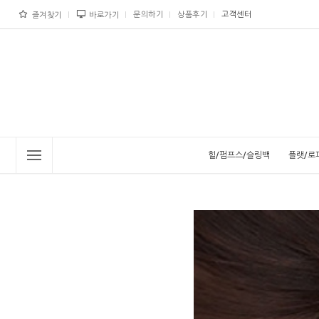
문의하기
상품후기
고객센터
즐겨찾기
바로가기
힐/펌프스/슬링백
플랫/로