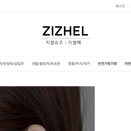
로그인
퍼/운동화/슬립온
샌들/블로퍼/토오픈
앵클/부츠/워커
천연가죽가방
라탄