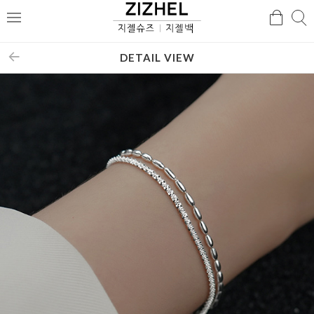
검
검
메
색
색
뉴
DETAIL VIEW