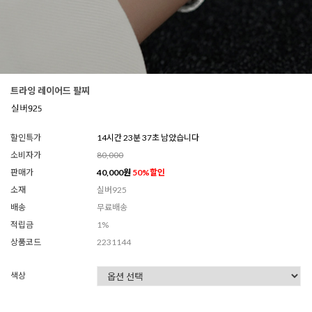
트라잉 레이어드 팔찌
할인특가
14시간 23분 35초 남았습니다
소비자가
80,000
판매가
40,000
원
50
%할인
소재
실버925
배송
무료배송
적립금
1%
상품코드
2231144
색상