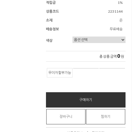
적립금
1%
상품코드
2231144
소재
은
배송정보
무료배송
색상
0
총 상품 금액
원
무이자할부가능
구매하기
장바구니
찜하기