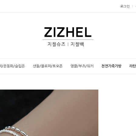
로그인
퍼/운동화/슬립온
샌들/블로퍼/토오픈
앵클/부츠/워커
천연가죽가방
라탄