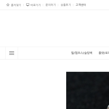
문의하기
상품후기
고객센터
즐겨찾기
바로가기
힐/펌프스/슬링백
플랫/로