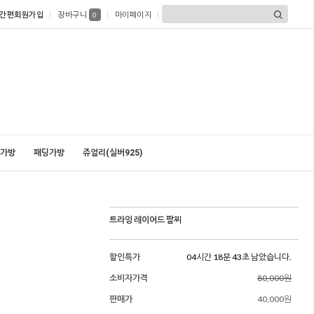
간편회원가입
장바구니
마이페이지
0
가방
패딩가방
쥬얼리(실버925)
트라잉 레이어드 팔찌
할인특가
04시간 18분 41초 남았습니다.
소비자가격
80,000원
판매가
40,000원