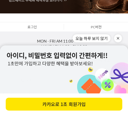
로그인
PC버젼
오늘 하루 보지 않기
MON - FRI
AM 11:00 - PM 5:00
LUNCH
PM 1:00 - PM 2:00
SAT,SUN,HOLIDAY
OFF
통화량이 많아 연결이 어려울경우 문의하기 게시판을 이용해주세요.
최대한 신속한 답변드리겠습니다.
1688-5143
게시판 문의하기
BANK & 사업자정보
카카오로
1초 회원가입
Copyright
주식회사지젤
. All rights reserved. Designed by zizhel.co.kr
메뉴
홈
찜
장바구니
앱다운
마이