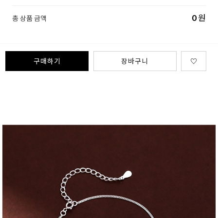
0
원
총 상품 금액
구매하기
장바구니
♡