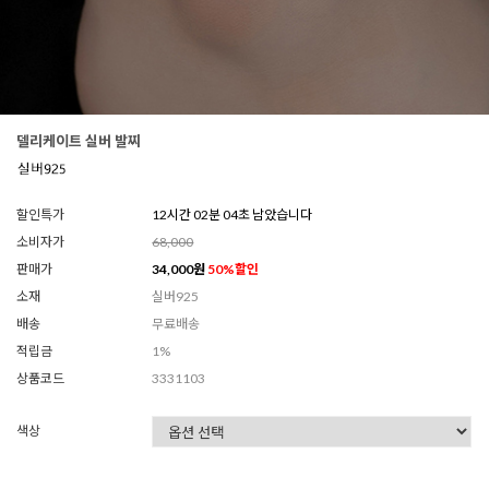
델리케이트 실버 발찌
할인특가
12시간 02분 02초 남았습니다
소비자가
68,000
판매가
34,000
원
50
%할인
소재
실버925
배송
무료배송
적립금
1%
상품코드
3331103
색상