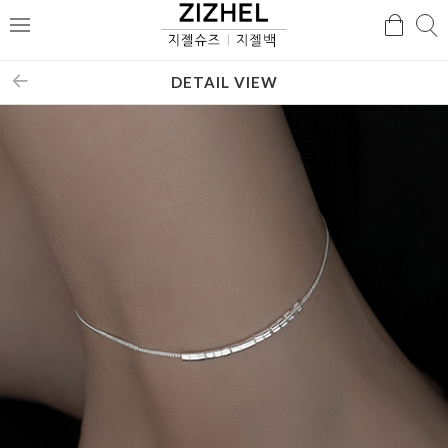
검
검
메
색
색
뉴
DETAIL VIEW