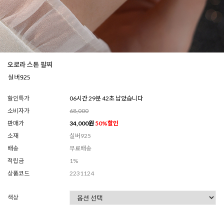
오로라 스톤 팔찌
할인특가
06시간 29분 40초 남았습니다
소비자가
68,000
판매가
34,000
원
50
%할인
소재
실버925
배송
무료배송
적립금
1%
상품코드
2231124
색상