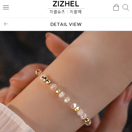
검
검
메
색
색
뉴
DETAIL VIEW