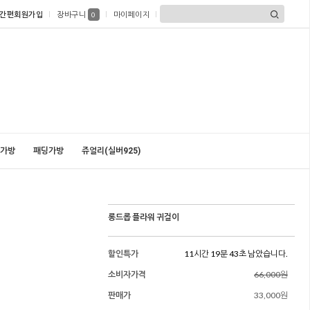
간편회원가입
장바구니
마이페이지
0
가방
패딩가방
쥬얼리(실버925)
롱드롭 플라워 귀걸이
할인특가
11시간 19분 41초 남았습니다.
소비자가격
66,000원
판매가
33,000원