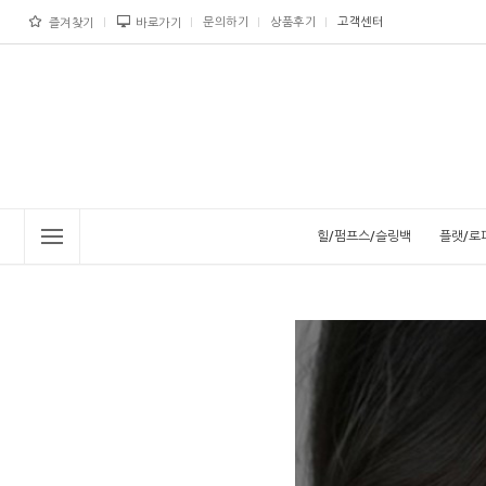
문의하기
상품후기
고객센터
즐겨찾기
바로가기
힐/펌프스/슬링백
플랫/로