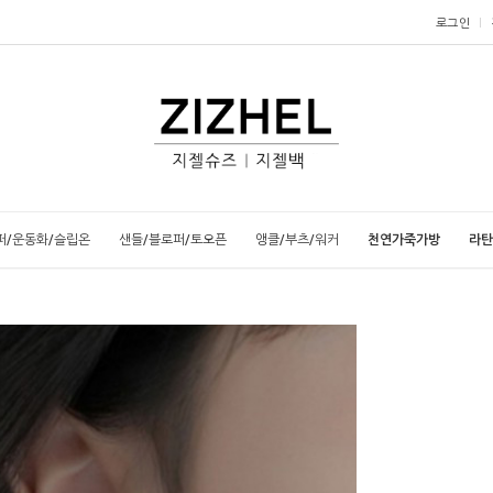
로그인
퍼/운동화/슬립온
샌들/블로퍼/토오픈
앵클/부츠/워커
천연가죽가방
라탄