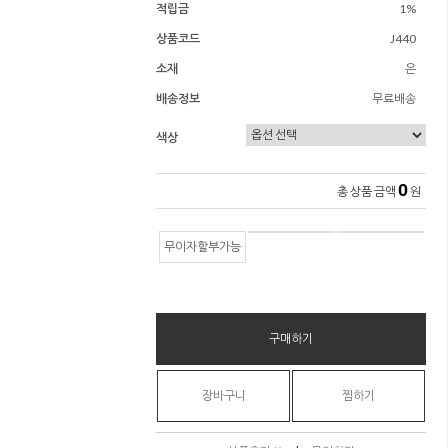
적립금
1%
상품코드
J440
소재
은
배송정보
무료배송
색상
0
총 상품 금액
원
무이자할부가능
구매하기
장바구니
찜하기