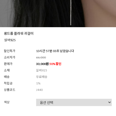
롱드롭 플라워 귀걸이
할인특가
13시간 57분 02초 남았습니다
소비자가
66,000
판매가
33,000
원
50
%할인
소재
실버925
배송
무료배송
적립금
1%
상품코드
J440
색상