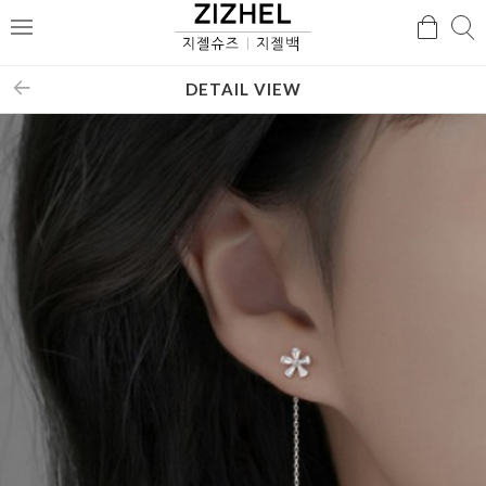
검
검
메
색
색
뉴
DETAIL VIEW