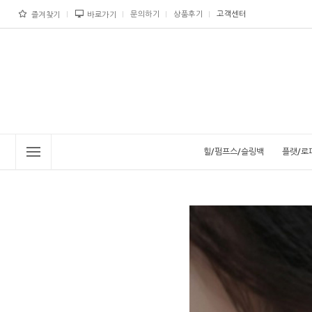
문의하기
상품후기
고객센터
즐겨찾기
바로가기
힐/펌프스/슬링백
플랫/로