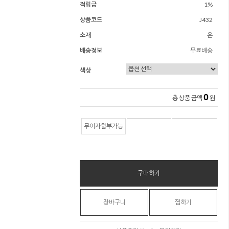
적립금
1%
상품코드
J432
소재
은
배송정보
무료배송
색상
0
총 상품 금액
원
무이자할부가능
구매하기
장바구니
찜하기