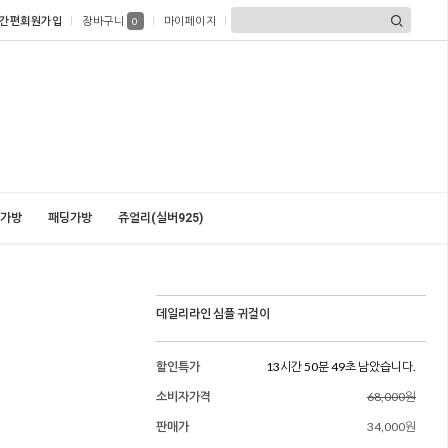
간편회원가입
장바구니
마이페이지
0
가방
패딩가방
쥬얼리(실버925)
데일리라인 심플 귀걸이
할인특가
13시간 50분 48초 남았습니다.
소비자가격
68,000원
판매가
34,000원