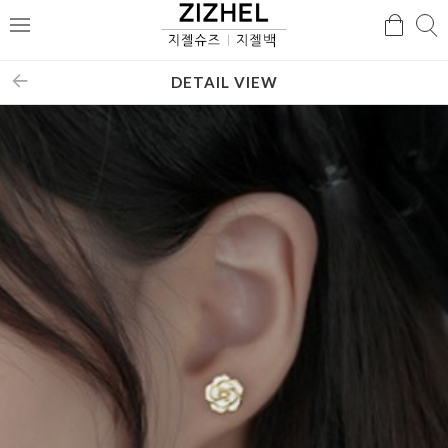
검
검
메
색
색
뉴
DETAIL VIEW