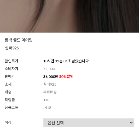
동백 골드 이어링
할인특가
10시간 31분 59초 남았습니다
소비자가
72,000
판매가
36,000
원
50
%할인
소재
실버925
배송
무료배송
적립금
1%
상품코드
J418
색상