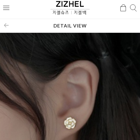
검
검
메
색
색
뉴
DETAIL VIEW