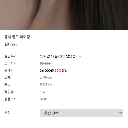
동백 골드 이어링
할인특가
12시간 12분 00초 남았습니다
소비자가
72,000
판매가
36,000
원
50
%할인
소재
실버925
배송
무료배송
적립금
1%
상품코드
J418
색상