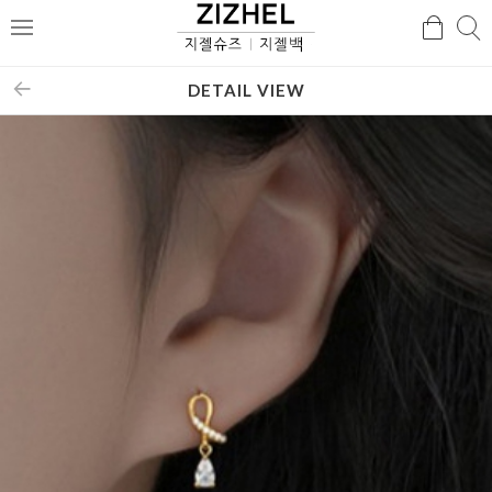
검
검
메
색
색
뉴
DETAIL VIEW