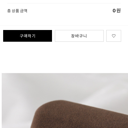
0
원
총 상품 금액
구매하기
장바구니
♡