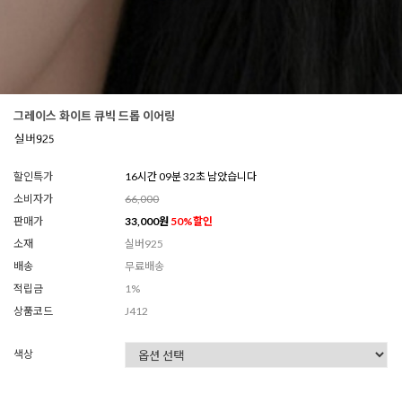
그레이스 화이트 큐빅 드롭 이어링
할인특가
16시간 09분 30초 남았습니다
소비자가
66,000
판매가
33,000
원
50
%할인
소재
실버925
배송
무료배송
적립금
1%
상품코드
J412
색상