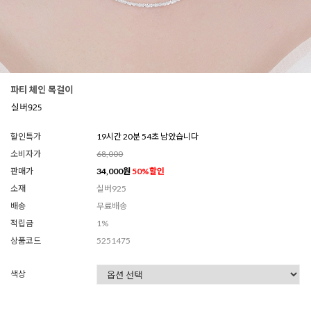
파티 체인 목걸이
할인특가
19시간 20분 52초 남았습니다
소비자가
68,000
판매가
34,000
원
50
%할인
소재
실버925
배송
무료배송
적립금
1%
상품코드
5251475
색상