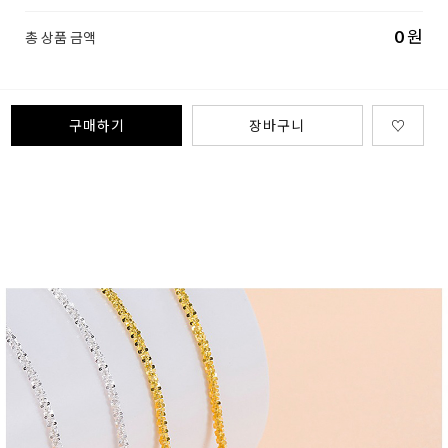
0
원
총 상품 금액
구매하기
장바구니
♡