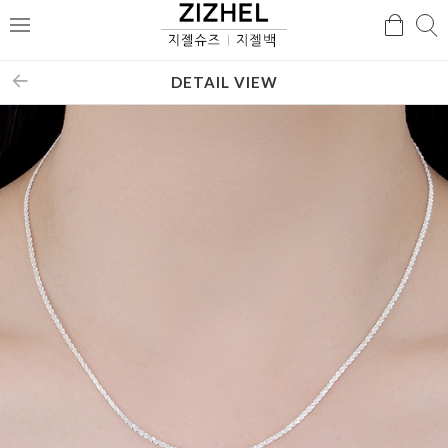
검
검
메
색
색
뉴
DETAIL VIEW