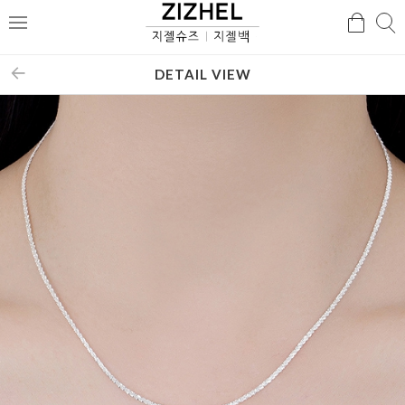
검
검
메
색
색
뉴
DETAIL VIEW