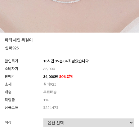
파티 체인 목걸이
할인특가
18시간 39분 02초 남았습니다
소비자가
68,000
판매가
34,000
원
50
%할인
소재
실버925
배송
무료배송
적립금
1%
상품코드
5251475
색상