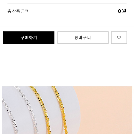
0
원
총 상품 금액
구매하기
장바구니
♡