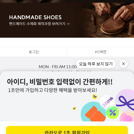
로그인
PC버젼
오늘 하루 보지 않기
MON - FRI
AM 11:00 - PM 5:00
LUNCH
PM 1:00 - PM 2:00
SAT,SUN,HOLIDAY
OFF
통화량이 많아 연결이 어려울경우 문의하기 게시판을 이용해주세요.
최대한 신속한 답변드리겠습니다.
1688-5143
게시판 문의하기
BANK & 사업자정보
카카오로
1초 회원가입