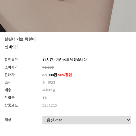
실린더 커브 목걸이
할인특가
17시간 17분 17초 남았습니다
소비자가
76,000
판매가
38,000
원
50
%할인
소재
실버925
배송
무료배송
적립금
1%
상품코드
5251215
색상