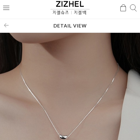
검
검
메
색
색
뉴
DETAIL VIEW