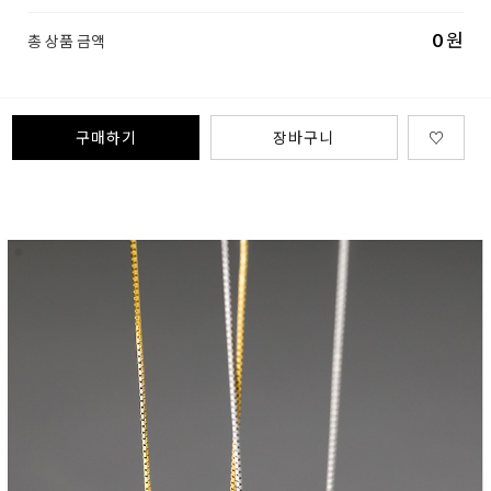
0
원
총 상품 금액
구매하기
장바구니
♡