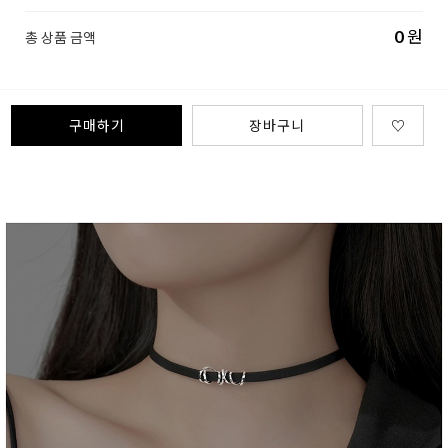
0
원
총 상품 금액
구매하기
장바구니
♡