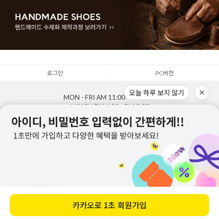
로그인
PC버젼
오늘 하루 보지 않기
MON - FRI
AM 11:00 - PM 5:00
LUNCH
PM 1:00 - PM 2:00
SAT,SUN,HOLIDAY
OFF
통화량이 많아 연결이 어려울경우 문의하기 게시판을 이용해주세요.
최대한 신속한 답변드리겠습니다.
1688-5143
게시판 문의하기
BANK & 사업자정보
카카오로
1초 회원가입
Copyright
주식회사지젤
. All rights reserved. Designed by zizhel.co.kr
메뉴
홈
찜
장바구니
앱다운
마이