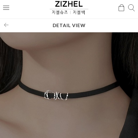
검
검
메
색
색
뉴
DETAIL VIEW