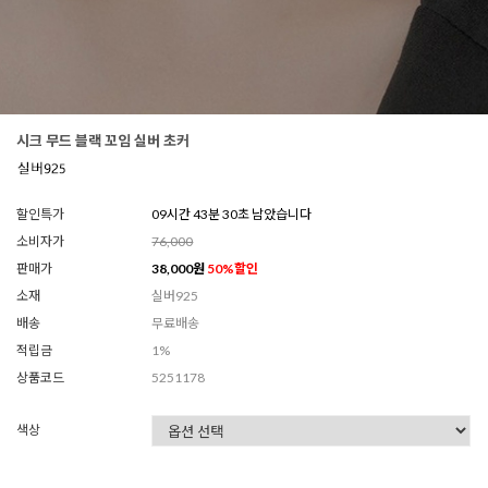
시크 무드 블랙 꼬임 실버 초커
할인특가
09시간 43분 28초 남았습니다
소비자가
76,000
판매가
38,000
원
50
%할인
소재
실버925
배송
무료배송
적립금
1%
상품코드
5251178
색상