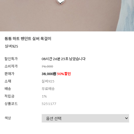
통통 하트 펜던트 실버 목걸이
할인특가
08시간 26분 23초 남았습니다
소비자가
76,000
판매가
38,000
원
50
%할인
소재
실버925
배송
무료배송
적립금
1%
상품코드
5251177
색상