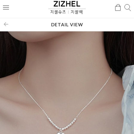
검
검
메
색
색
뉴
DETAIL VIEW